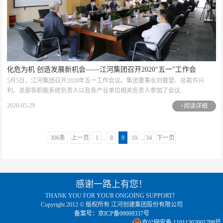
化危为机 创造发展新机会——江河集团召开2020“五一”工作会
5月5日，江河集团召开2020年五一工作会议。集团董事长刘载望、总裁许兴
利、总部各职能系统负责人以及各产业单位相关负责人参加了会议...
2020-05-29
+阅读详细
306条
上一页
1
..
8
9
10
..
34
下一页
感谢一路上有您！
THANK YOU FOR YOUR ONGOING SUPPORT！
Copyright 2012 © 版权所有 江河创建集团股份有限公司
备案号：京ICP备09009337号
京公网安备 11011302001798号